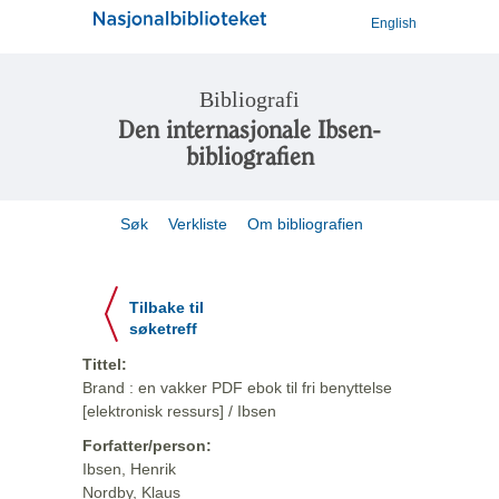
English
Bibliografi
Den internasjonale Ibsen-
bibliografien
Søk
Verkliste
Om bibliografien
Tilbake til
søketreff
Tittel:
Brand : en vakker PDF ebok til fri benyttelse
[elektronisk ressurs] / Ibsen
Forfatter/person:
Ibsen, Henrik
Nordby, Klaus