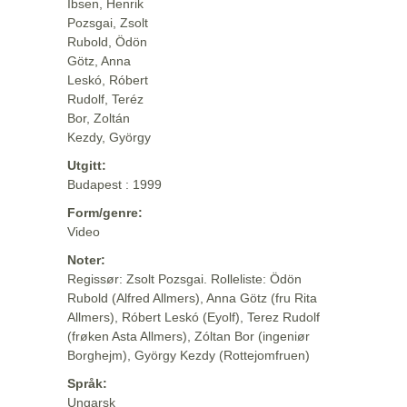
Ibsen, Henrik
Pozsgai, Zsolt
Rubold, Ödön
Götz, Anna
Leskó, Róbert
Rudolf, Teréz
Bor, Zoltán
Kezdy, György
Utgitt:
Budapest : 1999
Form/genre:
Video
Noter:
Regissør: Zsolt Pozsgai. Rolleliste: Ödön
Rubold (Alfred Allmers), Anna Götz (fru Rita
Allmers), Róbert Leskó (Eyolf), Terez Rudolf
(frøken Asta Allmers), Zóltan Bor (ingeniør
Borghejm), György Kezdy (Rottejomfruen)
Språk:
Ungarsk