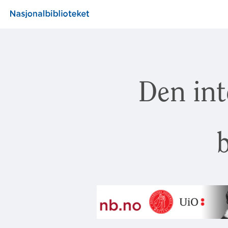
Den int
b