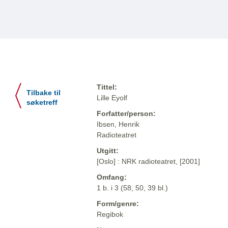
Tittel:
Tilbake til
Lille Eyolf
søketreff
Forfatter/person:
Ibsen, Henrik
Radioteatret
Utgitt:
[Oslo] : NRK radioteatret, [2001]
Omfang:
1 b. i 3 (58, 50, 39 bl.)
Form/genre:
Regibok