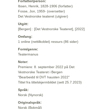
Forfatter/person:
Ibsen, Henrik, 1828-1906 (forfatter)
Fosse, Jon, 1959- (oversetter)
Det Vestnorske teateret (utgiver)
Utgitt:
[Bergen] : [Det Vestnorske Teateret], [2022]
Omfang:
1 online (nettilkoblet) ressurs (86 sider)
Form/genre:
Teatermanus
Noter:
Premiere: 8. september 2022 på Det
Vestnorske Teateret i Bergen
"Bearbeidd til DVT hausten 2022"
Tittel fra tittelskjermbildet (sett 25.7.2023)
Språk:
Norsk (Nynorsk)
Originalspråk:
Norsk (Bokmål)