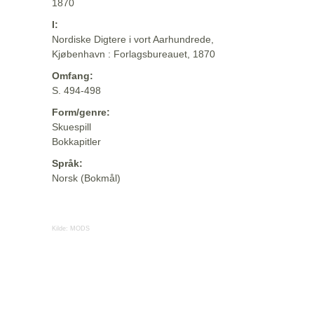
1870
I:
Nordiske Digtere i vort Aarhundrede,
Kjøbenhavn : Forlagsbureauet, 1870
Omfang:
S. 494-498
Form/genre:
Skuespill
Bokkapitler
Språk:
Norsk (Bokmål)
Kilde:
MODS