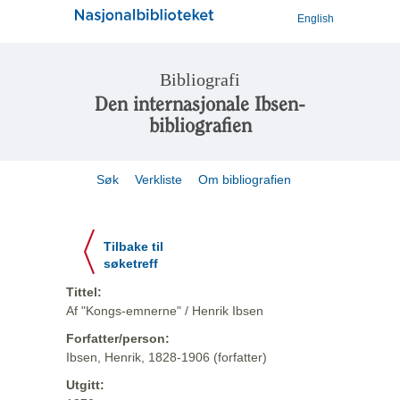
English
Bibliografi
Den internasjonale Ibsen-
bibliografien
Søk
Verkliste
Om bibliografien
Tilbake til
søketreff
Tittel:
Af "Kongs-emnerne" / Henrik Ibsen
Forfatter/person:
Ibsen, Henrik, 1828-1906 (forfatter)
Utgitt: