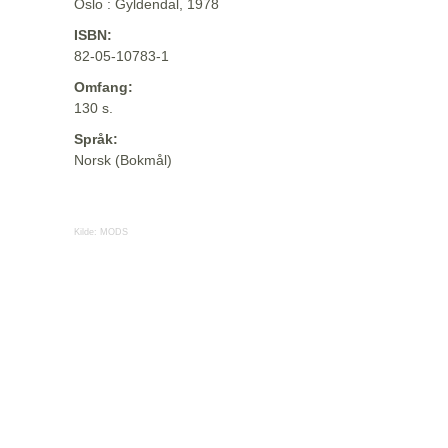
Oslo : Gyldendal, 1978
ISBN:
82-05-10783-1
Omfang:
130 s.
Språk:
Norsk (Bokmål)
Kilde:
MODS