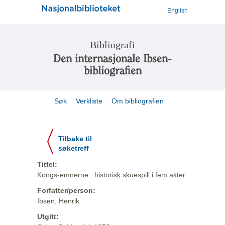
English
Bibliografi
Den internasjonale Ibsen-
bibliografien
Søk
Verkliste
Om bibliografien
Tilbake til
søketreff
Tittel:
Kongs-emnerne : historisk skuespill i fem akter
Forfatter/person:
Ibsen, Henrik
Utgitt: