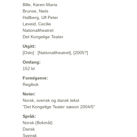
Bille, Karen-Maria
Brunse, Niels
Hallberg, Ulf Peter
Løveid, Cecilie
Nationaltheatret
Det Kongelige Teater
Utgitt:
[Oslo] : [Nationaltheatret], [2005?]
Omfang:
152 bl.
Form/genre:
Regibok
Noter:
Norsk, svensk og dansk tekst
"Det Kongelige Teater sæson 2004/5"
Språk:
Norsk (Bokmål)
Dansk
Svensk