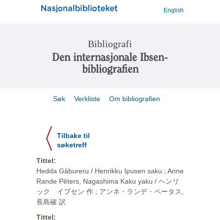
English
Bibliografi
Den internasjonale Ibsen-
bibliografien
Søk
Verkliste
Om bibliografien
Tilbake til
søketreff
Tittel:
Hedda Gâbureru / Henrikku Ipusen saku ; Anne
Rande Pêters, Nagashima Kaku yaku / ヘンリ
ック イプセン 作 ; アンネ・ランデ・ペータス,
長島確 訳
Tittel: