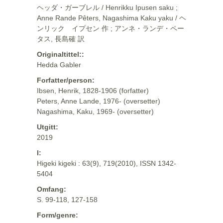
ヘッダ・ガーブレル / Henrikku Ipusen saku ;
Anne Rande Pêters, Nagashima Kaku yaku / ヘ
ンリック イプセン 作 ; アンネ・ランデ・ペー
タス, 長島確 訳
Originaltittel::
Hedda Gabler
Forfatter/person:
Ibsen, Henrik, 1828-1906 (forfatter)
Peters, Anne Lande, 1976- (oversetter)
Nagashima, Kaku, 1969- (oversetter)
Utgitt:
2019
I:
Higeki kigeki : 63(9), 719(2010), ISSN 1342-
5404
Omfang:
S. 99-118, 127-158
Form/genre: