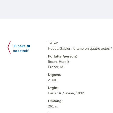
Tittel:
Tilbake til
Hedda Gabler : drame en quatre actes / 
søketreff
Forfatter/person:
Ibsen, Henrik
Prozor, M.
Utgave:
2. ed.
Utgitt:
Paris : A. Savine, 1892
Omfang:
261 s.