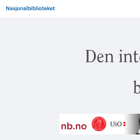
Den int
b