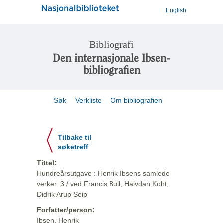
English
Bibliografi
Den internasjonale Ibsen-
bibliografien
Søk
Verkliste
Om bibliografien
Tilbake til
søketreff
Tittel:
Hundreårsutgave : Henrik Ibsens samlede
verker. 3 / ved Francis Bull, Halvdan Koht,
Didrik Arup Seip
Forfatter/person:
Ibsen, Henrik