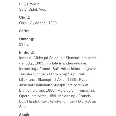
Bull, Francis
Seip, Didrik Arup
Utgitt:
Oslo : Gyldendal, 1929
Serie:
Omfang:
297 s.
Innhold:
Innhold: Gildet på Solhaug : Skuespil i tre akter.
- 2. udg., 1883 ; Fortale til anden udgave.
Innledning / Francis Bull. Håndskrifter : utgaver
: tekst-endringer / Didrik Arup Seip. Olaf
Liljekrans : Skuespil i 3 Akter, 1856 ; Rypen i
Justedal : nationalt Skuespil i fire Acter / af
Brynjolf Bjarme, 1850 ; Fjeldfuglen : romantisk
Opera i tre Akter, 1859. Innledning / Francis
Bull. Håndskrifter : tekst-endringer / Didrik Arup
Seip
Språk: