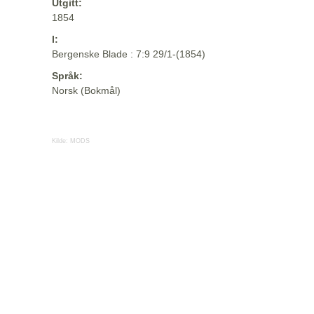
Utgitt:
1854
I:
Bergenske Blade : 7:9 29/1-(1854)
Språk:
Norsk (Bokmål)
Kilde:
MODS