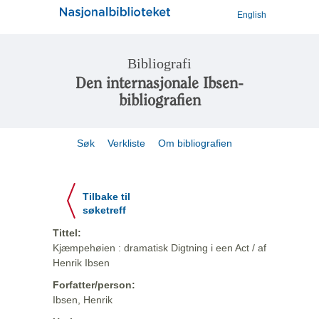
English
Bibliografi
Den internasjonale Ibsen-
bibliografien
Søk
Verkliste
Om bibliografien
Tilbake til
søketreff
Tittel:
Kjæmpehøien : dramatisk Digtning i een Act / af
Henrik Ibsen
Forfatter/person:
Ibsen, Henrik