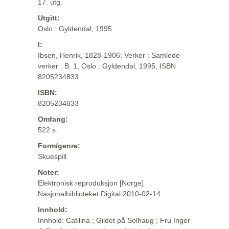
17. utg.
Utgitt:
Oslo : Gyldendal, 1995
I:
Ibsen, Henrik, 1828-1906: Verker : Samlede
verker : B. 1, Oslo : Gyldendal, 1995, ISBN
8205234833
ISBN:
8205234833
Omfang:
522 s.
Form/genre:
Skuespill
Noter:
Elektronisk reproduksjon [Norge]
Nasjonalbiblioteket Digital 2010-02-14
Innhold:
Innhold: Catilina ; Gildet på Solhaug ; Fru Inger