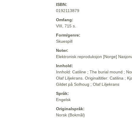
ISBN:
0192113879
Omfang:
VIII, 715 s.
Form/genre:
Skuespill
Noter:
Elektronisk reproduksjon [Norge] Nasjona
Innhold:
Innhold: Catiline ; The burial mound ; No
Olaf Liljekrans. Originaltitler: Catilina ;
Gildet på Solhoug ; Olaf Liljekrans
Språk:
Engelsk
Originalspråk:
Norsk (Bokmål)