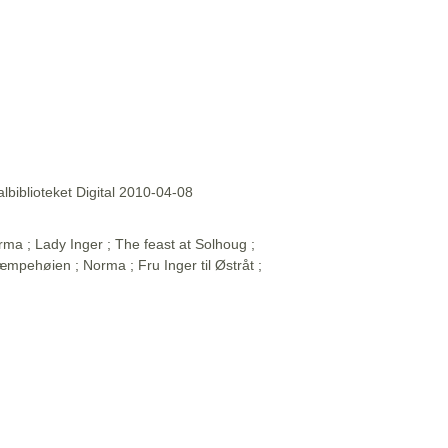
lbiblioteket Digital 2010-04-08
rma ; Lady Inger ; The feast at Solhoug ;
 Kjæmpehøien ; Norma ; Fru Inger til Østråt ;