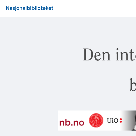
Den int
b