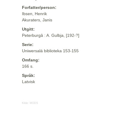
Forfatter/person:
Ibsen, Henrik
Akuraters, Janis
Utgitt:
Peterburgâ : A. Gulbja, [192-?]
Serie:
Uniwersalá biblioteka 153-155
Omfang:
166 s.
Språk:
Latvisk
Kilde:
MODS