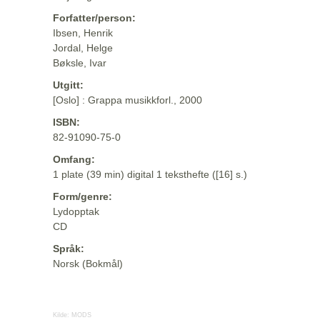
Forfatter/person:
Ibsen, Henrik
Jordal, Helge
Bøksle, Ivar
Utgitt:
[Oslo] : Grappa musikkforl., 2000
ISBN:
82-91090-75-0
Omfang:
1 plate (39 min) digital 1 teksthefte ([16] s.)
Form/genre:
Lydopptak
CD
Språk:
Norsk (Bokmål)
Kilde:
MODS