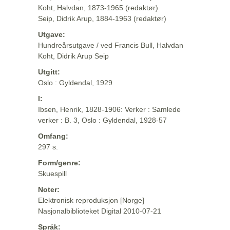
Koht, Halvdan, 1873-1965 (redaktør)
Seip, Didrik Arup, 1884-1963 (redaktør)
Utgave:
Hundreårsutgave / ved Francis Bull, Halvdan
Koht, Didrik Arup Seip
Utgitt:
Oslo : Gyldendal, 1929
I:
Ibsen, Henrik, 1828-1906: Verker : Samlede
verker : B. 3, Oslo : Gyldendal, 1928-57
Omfang:
297 s.
Form/genre:
Skuespill
Noter:
Elektronisk reproduksjon [Norge]
Nasjonalbiblioteket Digital 2010-07-21
Språk: