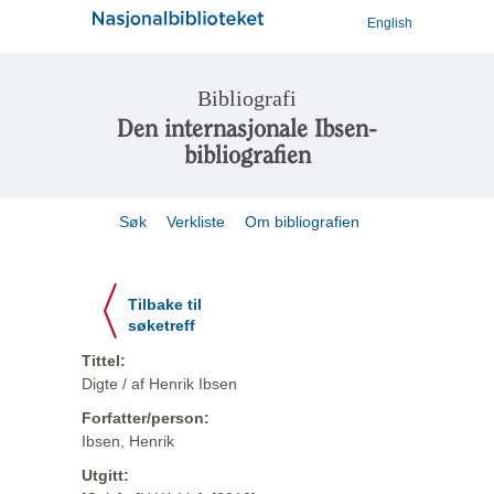
English
Bibliografi
Den internasjonale Ibsen-
bibliografien
Søk
Verkliste
Om bibliografien
Tilbake til
søketreff
Tittel:
Digte / af Henrik Ibsen
Forfatter/person:
Ibsen, Henrik
Utgitt: