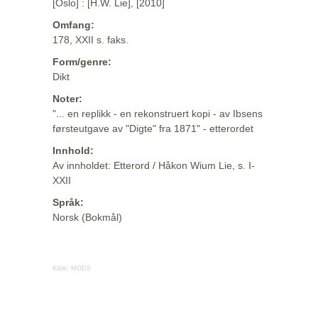
[Oslo] : [H.W. Lie], [2010]
Omfang:
178, XXII s. faks.
Form/genre:
Dikt
Noter:
"... en replikk - en rekonstruert kopi - av Ibsens
førsteutgave av "Digte" fra 1871" - etterordet
Innhold:
Av innholdet: Etterord / Håkon Wium Lie, s. I-
XXII
Språk:
Norsk (Bokmål)
Kilde:
MODS