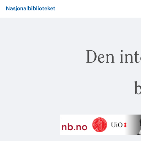
Den int
b