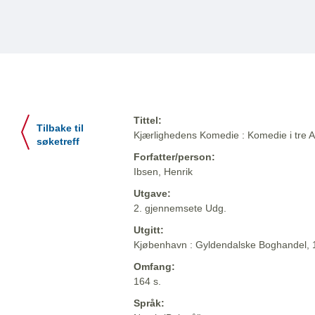
Tittel:
Tilbake til
Kjærlighedens Komedie : Komedie i tre A
søketreff
Forfatter/person:
Ibsen, Henrik
Utgave:
2. gjennemsete Udg.
Utgitt:
Kjøbenhavn : Gyldendalske Boghandel,
Omfang:
164 s.
Språk: