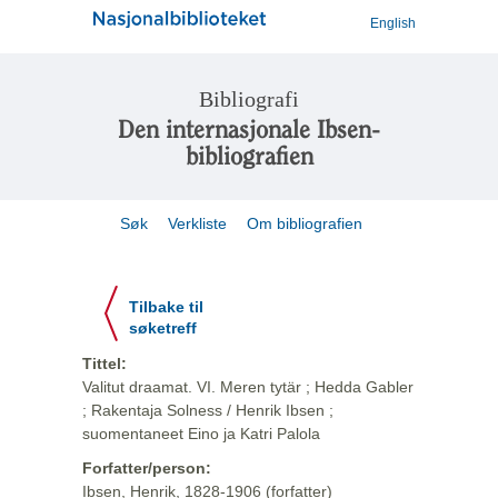
English
Bibliografi
Den internasjonale Ibsen-
bibliografien
Søk
Verkliste
Om bibliografien
Tilbake til
søketreff
Tittel:
Valitut draamat. VI. Meren tytär ; Hedda Gabler
; Rakentaja Solness / Henrik Ibsen ;
suomentaneet Eino ja Katri Palola
Forfatter/person:
Ibsen, Henrik, 1828-1906 (forfatter)