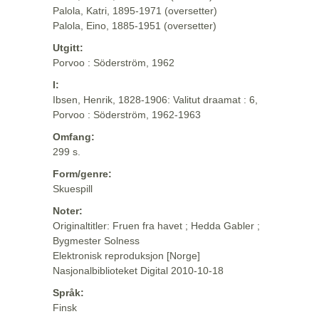
Palola, Katri, 1895-1971 (oversetter)
Palola, Eino, 1885-1951 (oversetter)
Utgitt:
Porvoo : Söderström, 1962
I:
Ibsen, Henrik, 1828-1906: Valitut draamat : 6,
Porvoo : Söderström, 1962-1963
Omfang:
299 s.
Form/genre:
Skuespill
Noter:
Originaltitler: Fruen fra havet ; Hedda Gabler ;
Bygmester Solness
Elektronisk reproduksjon [Norge]
Nasjonalbiblioteket Digital 2010-10-18
Språk:
Finsk