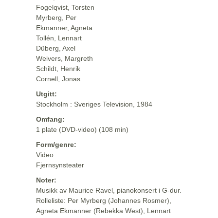
Fogelqvist, Torsten
Myrberg, Per
Ekmanner, Agneta
Tollén, Lennart
Düberg, Axel
Weivers, Margreth
Schildt, Henrik
Cornell, Jonas
Utgitt:
Stockholm : Sveriges Television, 1984
Omfang:
1 plate (DVD-video) (108 min)
Form/genre:
Video
Fjernsynsteater
Noter:
Musikk av Maurice Ravel, pianokonsert i G-dur.
Rolleliste: Per Myrberg (Johannes Rosmer),
Agneta Ekmanner (Rebekka West), Lennart