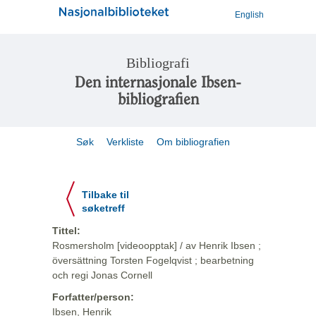
English
Bibliografi
Den internasjonale Ibsen-
bibliografien
Søk
Verkliste
Om bibliografien
Tilbake til
søketreff
Tittel:
Rosmersholm [videoopptak] / av Henrik Ibsen ;
översättning Torsten Fogelqvist ; bearbetning
och regi Jonas Cornell
Forfatter/person:
Ibsen, Henrik