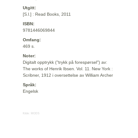
Utgitt:
[S.l.] : Read Books, 2011
ISBN:
9781446069844
Omfang:
469 s.
Noter:
Digitalt opptrykk ("trykk på forespørsel") av:
The works of Henrik Ibsen. Vol. 11. New York :
Scribner, 1912 i oversettelse av William Archer
Språk:
Engelsk
Kilde:
MODS