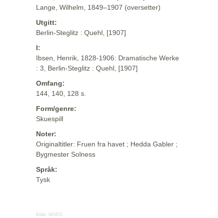
Lange, Wilhelm, 1849–1907 (oversetter)
Utgitt:
Berlin-Steglitz : Quehl, [1907]
I:
Ibsen, Henrik, 1828-1906: Dramatische Werke
: 3, Berlin-Steglitz : Quehl, [1907]
Omfang:
144, 140, 128 s.
Form/genre:
Skuespill
Noter:
Originaltitler: Fruen fra havet ; Hedda Gabler ;
Bygmester Solness
Språk:
Tysk
Kilde:
MODS