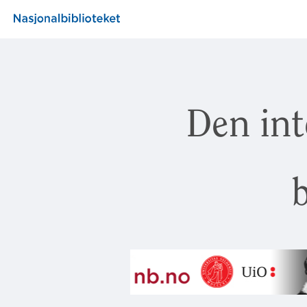
Den int
b