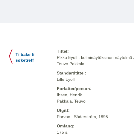
Tittel:
Tilbake til
Pikku Eyolf : kolminäytöksinen näytelmä /
søketreff
Teuvo Pakkala
Standardtittel:
Lille Eyolf
Forfatter/person:
Ibsen, Henrik
Pakkala, Teuvo
Utgitt:
Porvoo : Söderström, 1895
Omfang:
175 s.