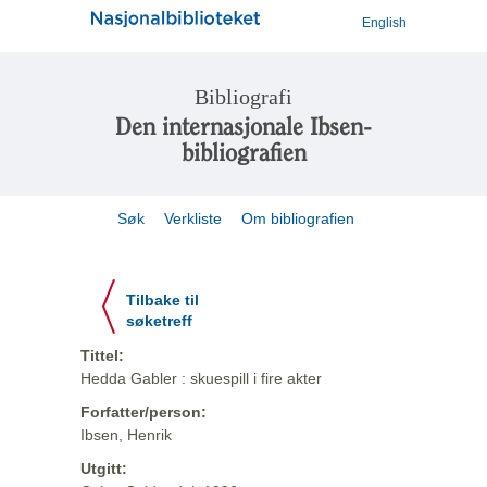
English
Bibliografi
Den internasjonale Ibsen-
bibliografien
Søk
Verkliste
Om bibliografien
Tilbake til
søketreff
Tittel:
Hedda Gabler : skuespill i fire akter
Forfatter/person:
Ibsen, Henrik
Utgitt: