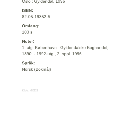
Oslo : Gyldendal, 1996
ISBN:
82-05-19352-5
Omfang:
103 s.
Noter:
1. utg. København : Gyldendalske Boghandel,
1890. - 1992-utg., 2. oppl. 1996
Språk:
Norsk (Bokmål)
Kilde:
MODS