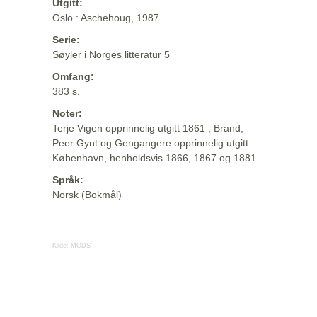
Utgitt:
Oslo : Aschehoug, 1987
Serie:
Søyler i Norges litteratur 5
Omfang:
383 s.
Noter:
Terje Vigen opprinnelig utgitt 1861 ; Brand,
Peer Gynt og Gengangere opprinnelig utgitt:
København, henholdsvis 1866, 1867 og 1881.
Språk:
Norsk (Bokmål)
Kilde:
MODS