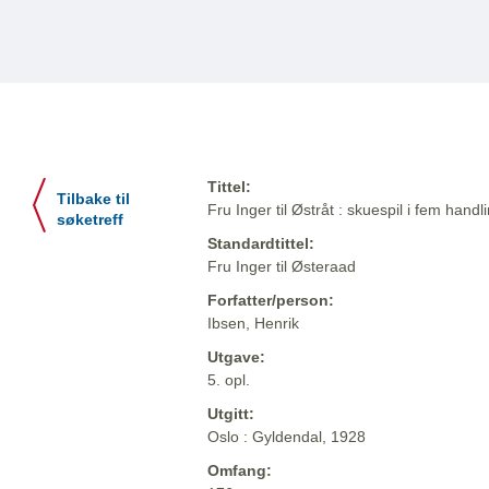
Tittel:
Tilbake til
Fru Inger til Østråt : skuespil i fem handl
søketreff
Standardtittel:
Fru Inger til Østeraad
Forfatter/person:
Ibsen, Henrik
Utgave:
5. opl.
Utgitt:
Oslo : Gyldendal, 1928
Omfang: