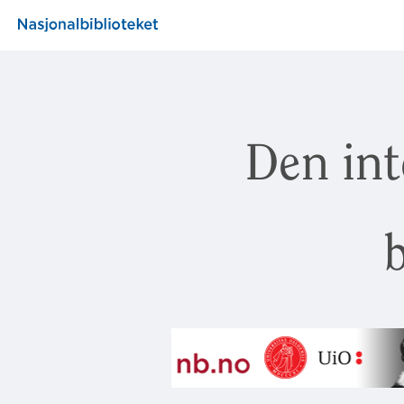
Den int
b