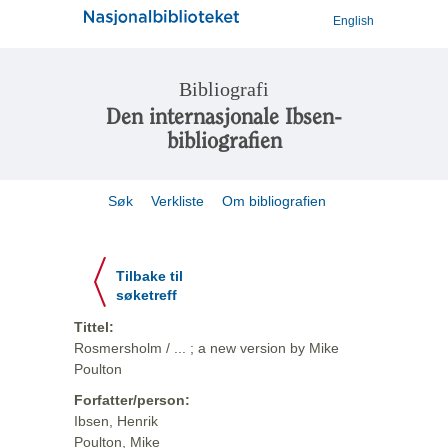
English
Bibliografi
Den internasjonale Ibsen-
bibliografien
Søk
Verkliste
Om bibliografien
Tilbake til
søketreff
Tittel:
Rosmersholm / ... ; a new version by Mike
Poulton
Forfatter/person:
Ibsen, Henrik
Poulton, Mike