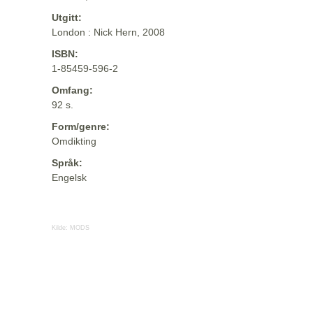
Utgitt:
London : Nick Hern, 2008
ISBN:
1-85459-596-2
Omfang:
92 s.
Form/genre:
Omdikting
Språk:
Engelsk
Kilde:
MODS