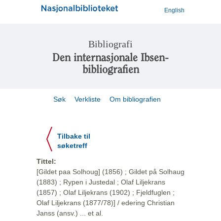
English
Bibliografi
Den internasjonale Ibsen-
bibliografien
Søk
Verkliste
Om bibliografien
Tilbake til
søketreff
Tittel:
[Gildet paa Solhoug] (1856) ; Gildet på Solhaug
(1883) ; Rypen i Justedal ; Olaf Liljekrans
(1857) ; Olaf Liljekrans (1902) ; Fjeldfuglen ;
Olaf Liljekrans (1877/78)] / edering Christian
Janss (ansv.) ... et al.