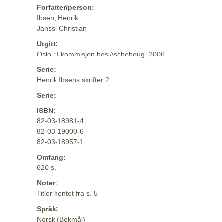
Forfatter/person:
Ibsen, Henrik
Janss, Christian
Utgitt:
Oslo : I kommisjon hos Aschehoug, 2006
Serie:
Henrik Ibsens skrifter 2
Serie:
ISBN:
82-03-18981-4
82-03-19000-6
82-03-18957-1
Omfang:
620 s.
Noter:
Titler hentet fra s. 5
Språk:
Norsk (Bokmål)