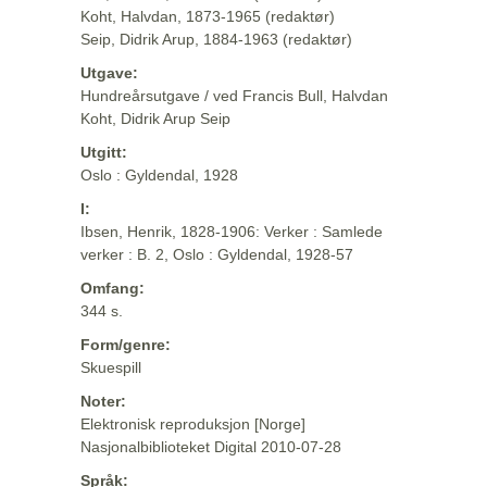
Koht, Halvdan, 1873-1965 (redaktør)
Seip, Didrik Arup, 1884-1963 (redaktør)
Utgave:
Hundreårsutgave / ved Francis Bull, Halvdan
Koht, Didrik Arup Seip
Utgitt:
Oslo : Gyldendal, 1928
I:
Ibsen, Henrik, 1828-1906: Verker : Samlede
verker : B. 2, Oslo : Gyldendal, 1928-57
Omfang:
344 s.
Form/genre:
Skuespill
Noter:
Elektronisk reproduksjon [Norge]
Nasjonalbiblioteket Digital 2010-07-28
Språk: