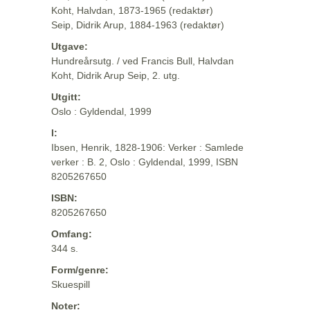
Koht, Halvdan, 1873-1965 (redaktør)
Seip, Didrik Arup, 1884-1963 (redaktør)
Utgave:
Hundreårsutg. / ved Francis Bull, Halvdan
Koht, Didrik Arup Seip, 2. utg.
Utgitt:
Oslo : Gyldendal, 1999
I:
Ibsen, Henrik, 1828-1906: Verker : Samlede
verker : B. 2, Oslo : Gyldendal, 1999, ISBN
8205267650
ISBN:
8205267650
Omfang:
344 s.
Form/genre:
Skuespill
Noter: