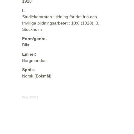
1928
I:
Studiekamraten : tidning för det fria och
frivilliga bildningsarbetet : 10:6 (1928), 3,
Stockholm
Form/genre:
Dikt
Emner:
Bergmanden
Språk:
Norsk (Bokmål)
Kilde:
MODS