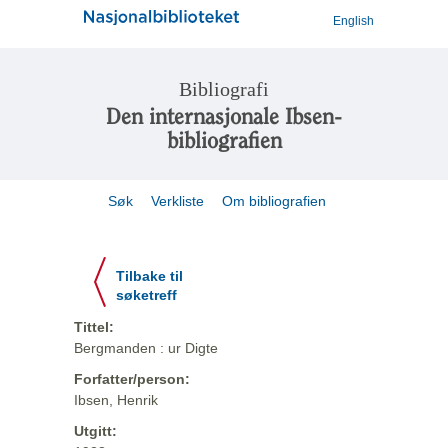
English
Bibliografi
Den internasjonale Ibsen-
bibliografien
Søk
Verkliste
Om bibliografien
Tilbake til
søketreff
Tittel:
Bergmanden : ur Digte
Forfatter/person:
Ibsen, Henrik
Utgitt: