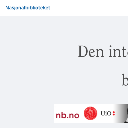
Den int
b