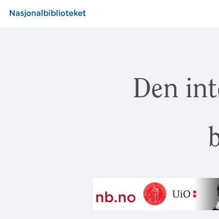
Den int
b