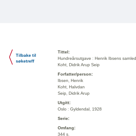
Tittel:
Tilbake til
Hundreårsutgave : Henrik Ibsens samlede
søketreff
Koht, Didrik Arup Seip
Forfatter/person:
Ibsen, Henrik
Koht, Halvdan
Seip, Didrik Arup
Utgitt:
Oslo : Gyldendal, 1928
Serie:
Omfang:
344 s.