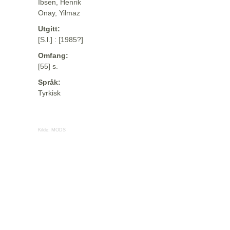
Ibsen, Henrik
Onay, Yilmaz
Utgitt:
[S.l.] : [1985?]
Omfang:
[55] s.
Språk:
Tyrkisk
Kilde:
MODS