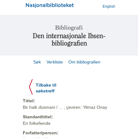
English
Bibliografi
Den internasjonale Ibsen-
bibliografien
Søk
Verkliste
Om bibliografien
Tilbake til
søketreff
Tittel:
Bir halk düsmani / ... ; çeviren: Yilmaz Onay
Standardtittel:
En folkefiende
Forfatter/person: