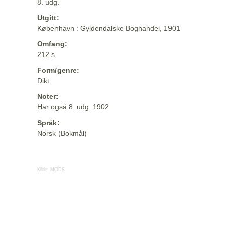
8. udg.
Utgitt:
København : Gyldendalske Boghandel, 1901
Omfang:
212 s.
Form/genre:
Dikt
Noter:
Har også 8. udg. 1902
Språk:
Norsk (Bokmål)
Kilde:
MODS