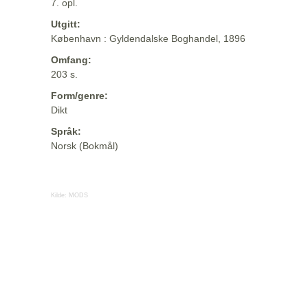
7. opl.
Utgitt:
København : Gyldendalske Boghandel, 1896
Omfang:
203 s.
Form/genre:
Dikt
Språk:
Norsk (Bokmål)
Kilde:
MODS