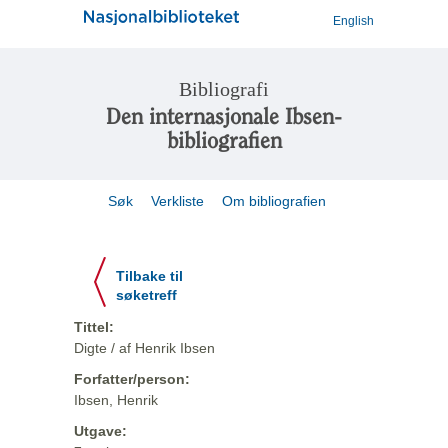
English
Bibliografi
Den internasjonale Ibsen-
bibliografien
Søk
Verkliste
Om bibliografien
Tilbake til
søketreff
Tittel:
Digte / af Henrik Ibsen
Forfatter/person:
Ibsen, Henrik
Utgave: