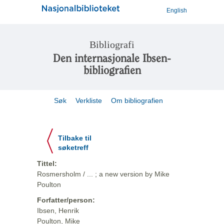
English
Bibliografi
Den internasjonale Ibsen-
bibliografien
Søk
Verkliste
Om bibliografien
Tilbake til
søketreff
Tittel:
Rosmersholm / ... ; a new version by Mike
Poulton
Forfatter/person:
Ibsen, Henrik
Poulton, Mike