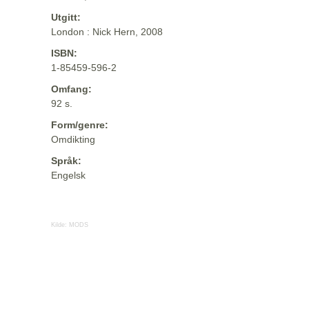
Utgitt:
London : Nick Hern, 2008
ISBN:
1-85459-596-2
Omfang:
92 s.
Form/genre:
Omdikting
Språk:
Engelsk
Kilde:
MODS