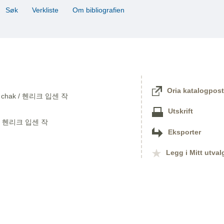
Søk
Verkliste
Om bibliografien
Oria katalogpost
Ipsen chak / 헨리크 입센 작
Utskrift
k / 헨리크 입센 작
Eksporter
Legg i Mitt utval