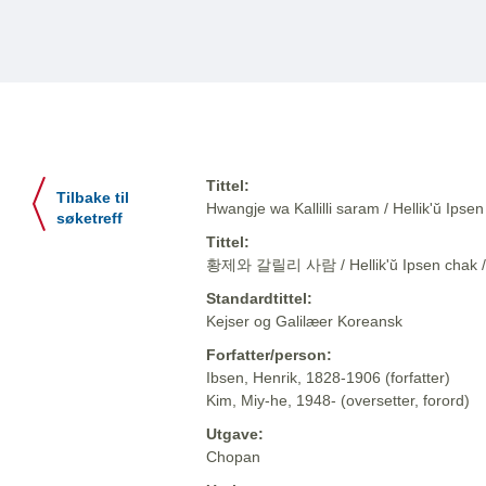
Tittel:
Tilbake til
Hwangje wa Kallilli saram / Hellik'ŭ 
søketreff
Tittel:
황제와 갈릴리 사람 / Hellik'ŭ Ipsen cha
Standardtittel:
Kejser og Galilæer Koreansk
Forfatter/person:
Ibsen, Henrik, 1828-1906 (forfatter)
Kim, Miy-he, 1948- (oversetter, forord)
Utgave:
Chopan