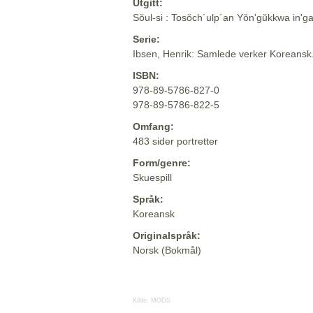
Utgitt:
Sŏul-si : Tosŏch´ulp´an Yŏn'gŭkkwa in'g
Serie:
Ibsen, Henrik: Samlede verker Koreansk
ISBN:
978-89-5786-827-0
978-89-5786-822-5
Omfang:
483 sider portretter
Form/genre:
Skuespill
Språk:
Koreansk
Originalspråk:
Norsk (Bokmål)
Kilde:
MODS