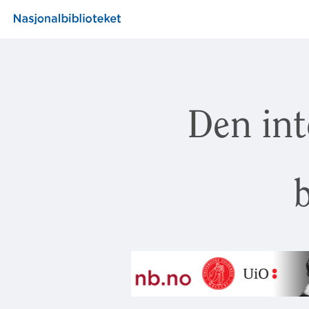
Den int
b