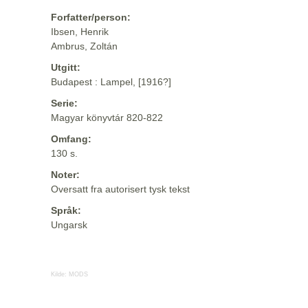
Forfatter/person:
Ibsen, Henrik
Ambrus, Zoltán
Utgitt:
Budapest : Lampel, [1916?]
Serie:
Magyar könyvtár 820-822
Omfang:
130 s.
Noter:
Oversatt fra autorisert tysk tekst
Språk:
Ungarsk
Kilde:
MODS