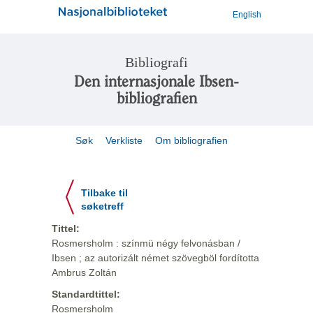
English
Bibliografi
Den internasjonale Ibsen-
bibliografien
Søk
Verkliste
Om bibliografien
Tilbake til
søketreff
Tittel:
Rosmersholm : színmü négy felvonásban /
Ibsen ; az autorizált német szövegböl fordította
Ambrus Zoltán
Standardtittel:
Rosmersholm