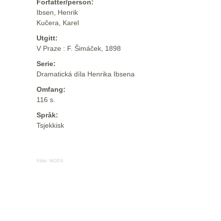
Forfatter/person:
Ibsen, Henrik
Kučera, Karel
Utgitt:
V Praze : F. Šimáček, 1898
Serie:
Dramatická díla Henrika Ibsena
Omfang:
116 s.
Språk:
Tsjekkisk
Kilde:
MODS