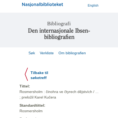
English
Bibliografi
Den internasjonale Ibsen-
bibliografien
Søk
Verkliste
Om bibliografien
Tilbake til
søketreff
Tittel:
Rosmersholm : činohra ve čtyrech dějstvích / ...
; preložil Karel Kučera
Standardtittel:
Rosmersholm