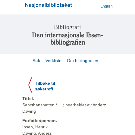
English
Bibliografi
Den internasjonale Ibsen-
bibliografien
Søk
Verkliste
Om bibliografien
Tilbake til
søketreff
Tittel:
Sancthansnatten / ... ; bearbeidet av Anderz
Døving
Forfatter/person:
Ibsen, Henrik
Døving, Anderz