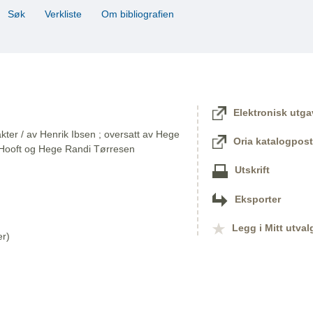
Søk
Verkliste
Om bibliografien
Elektronisk utga
kter / av Henrik Ibsen ; oversatt av Hege
Oria katalogpost
T'Hooft og Hege Randi Tørresen
Utskrift
Eksporter
Legg i Mitt utval
er)