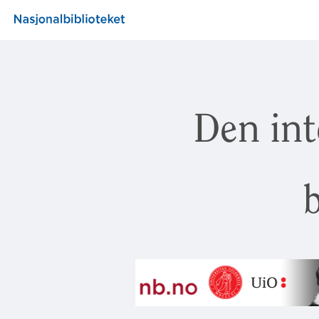
Den int
b