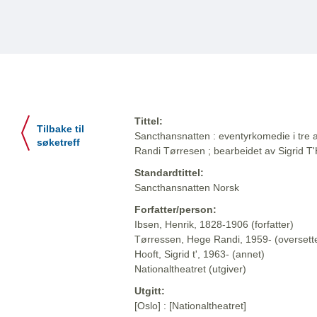
Tittel:
Tilbake til
Sancthansnatten : eventyrkomedie i tre a
søketreff
Randi Tørresen ; bearbeidet av Sigrid 
Standardtittel:
Sancthansnatten Norsk
Forfatter/person:
Ibsen, Henrik, 1828-1906 (forfatter)
Tørressen, Hege Randi, 1959- (oversett
Hooft, Sigrid t', 1963- (annet)
Nationaltheatret (utgiver)
Utgitt:
[Oslo] : [Nationaltheatret]