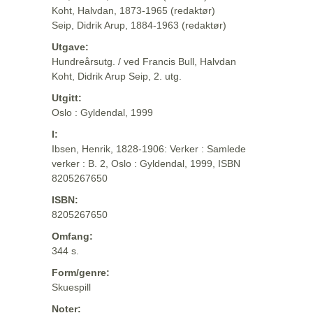
Koht, Halvdan, 1873-1965 (redaktør)
Seip, Didrik Arup, 1884-1963 (redaktør)
Utgave:
Hundreårsutg. / ved Francis Bull, Halvdan
Koht, Didrik Arup Seip, 2. utg.
Utgitt:
Oslo : Gyldendal, 1999
I:
Ibsen, Henrik, 1828-1906: Verker : Samlede
verker : B. 2, Oslo : Gyldendal, 1999, ISBN
8205267650
ISBN:
8205267650
Omfang:
344 s.
Form/genre:
Skuespill
Noter: