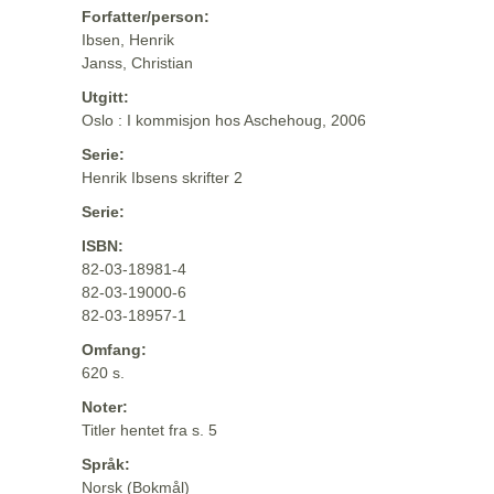
Forfatter/person:
Ibsen, Henrik
Janss, Christian
Utgitt:
Oslo : I kommisjon hos Aschehoug, 2006
Serie:
Henrik Ibsens skrifter 2
Serie:
ISBN:
82-03-18981-4
82-03-19000-6
82-03-18957-1
Omfang:
620 s.
Noter:
Titler hentet fra s. 5
Språk:
Norsk (Bokmål)