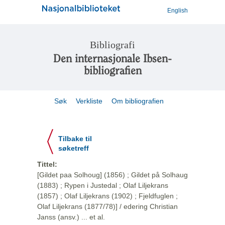
English
Bibliografi
Den internasjonale Ibsen-
bibliografien
Søk
Verkliste
Om bibliografien
Tilbake til
søketreff
Tittel:
[Gildet paa Solhoug] (1856) ; Gildet på Solhaug
(1883) ; Rypen i Justedal ; Olaf Liljekrans
(1857) ; Olaf Liljekrans (1902) ; Fjeldfuglen ;
Olaf Liljekrans (1877/78)] / edering Christian
Janss (ansv.) ... et al.