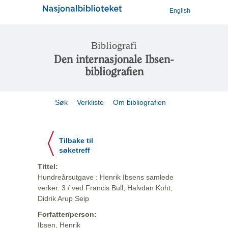
English
Bibliografi
Den internasjonale Ibsen-
bibliografien
Søk
Verkliste
Om bibliografien
Tilbake til
søketreff
Tittel:
Hundreårsutgave : Henrik Ibsens samlede
verker. 3 / ved Francis Bull, Halvdan Koht,
Didrik Arup Seip
Forfatter/person:
Ibsen, Henrik