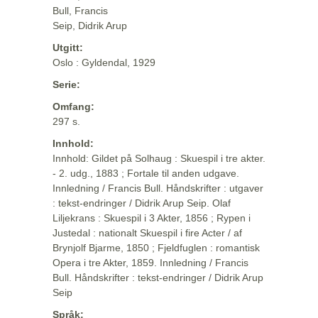
Bull, Francis
Seip, Didrik Arup
Utgitt:
Oslo : Gyldendal, 1929
Serie:
Omfang:
297 s.
Innhold:
Innhold: Gildet på Solhaug : Skuespil i tre akter.
- 2. udg., 1883 ; Fortale til anden udgave.
Innledning / Francis Bull. Håndskrifter : utgaver
: tekst-endringer / Didrik Arup Seip. Olaf
Liljekrans : Skuespil i 3 Akter, 1856 ; Rypen i
Justedal : nationalt Skuespil i fire Acter / af
Brynjolf Bjarme, 1850 ; Fjeldfuglen : romantisk
Opera i tre Akter, 1859. Innledning / Francis
Bull. Håndskrifter : tekst-endringer / Didrik Arup
Seip
Språk: