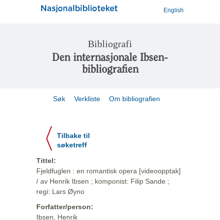
English
Bibliografi
Den internasjonale Ibsen-
bibliografien
Søk
Verkliste
Om bibliografien
Tilbake til
søketreff
Tittel:
Fjeldfuglen : en romantisk opera [videoopptak]
/ av Henrik Ibsen ; komponist: Filip Sande ;
regi: Lars Øyno
Forfatter/person:
Ibsen, Henrik