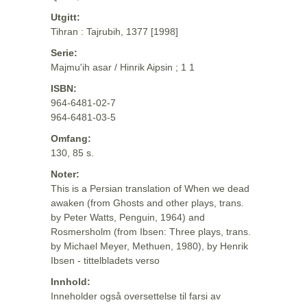
Utgitt:
Tihran : Tajrubih, 1377 [1998]
Serie:
Majmu'ih asar / Hinrik Aipsin ; 1 1
ISBN:
964-6481-02-7
964-6481-03-5
Omfang:
130, 85 s.
Noter:
This is a Persian translation of When we dead
awaken (from Ghosts and other plays, trans.
by Peter Watts, Penguin, 1964) and
Rosmersholm (from Ibsen: Three plays, trans.
by Michael Meyer, Methuen, 1980), by Henrik
Ibsen - tittelbladets verso
Innhold:
Inneholder også oversettelse til farsi av