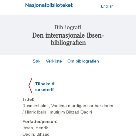
English
Bibliografi
Den internasjonale Ibsen-
bibliografien
Søk
Verkliste
Om bibliografien
Tilbake til
søketreff
Tittel:
Rusmirshulm ; Vaqtima murdigan sar bar darim
/ Hinrik Ibsin ; mutirjim Bihzad Qadiri
Forfatter/person:
Ibsen, Henrik
Qadiri, Bihzad