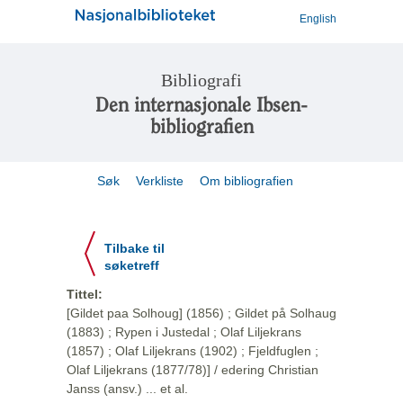
English
Bibliografi
Den internasjonale Ibsen-
bibliografien
Søk
Verkliste
Om bibliografien
Tilbake til
søketreff
Tittel:
[Gildet paa Solhoug] (1856) ; Gildet på Solhaug
(1883) ; Rypen i Justedal ; Olaf Liljekrans
(1857) ; Olaf Liljekrans (1902) ; Fjeldfuglen ;
Olaf Liljekrans (1877/78)] / edering Christian
Janss (ansv.) ... et al.