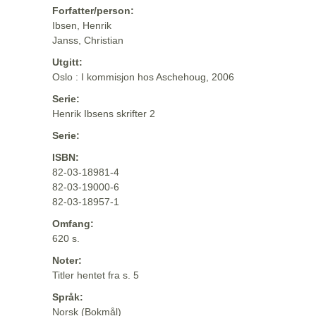
Forfatter/person:
Ibsen, Henrik
Janss, Christian
Utgitt:
Oslo : I kommisjon hos Aschehoug, 2006
Serie:
Henrik Ibsens skrifter 2
Serie:
ISBN:
82-03-18981-4
82-03-19000-6
82-03-18957-1
Omfang:
620 s.
Noter:
Titler hentet fra s. 5
Språk:
Norsk (Bokmål)