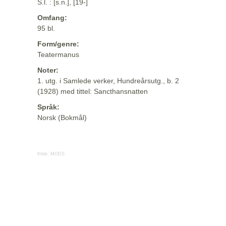
S.l. : [s.n.], [19-]
Omfang:
95 bl.
Form/genre:
Teatermanus
Noter:
1. utg. i Samlede verker, Hundreårsutg., b. 2
(1928) med tittel: Sancthansnatten
Språk:
Norsk (Bokmål)
Kilde:
MODS