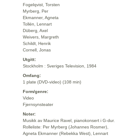
Fogelqvist, Torsten
Myrberg, Per
Ekmanner, Agneta
Tollén, Lennart
Düberg, Axel
Weivers, Margreth
Schildt, Henrik
Cornell, Jonas
Utgitt:
Stockholm : Sveriges Television, 1984
Omfang:
1 plate (DVD-video) (108 min)
Form/genre:
Video
Fjernsynsteater
Noter:
Musikk av Maurice Ravel, pianokonsert i G-dur.
Rolleliste: Per Myrberg (Johannes Rosmer),
Agneta Ekmanner (Rebekka West), Lennart