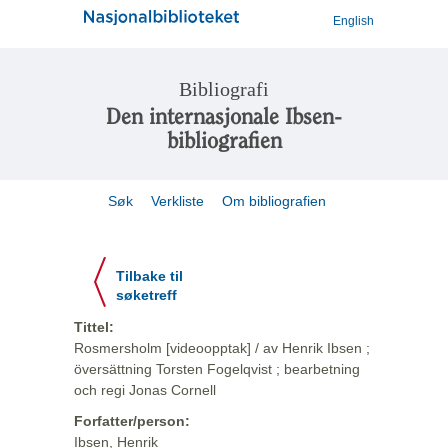
English
Bibliografi
Den internasjonale Ibsen-
bibliografien
Søk
Verkliste
Om bibliografien
Tilbake til
søketreff
Tittel:
Rosmersholm [videoopptak] / av Henrik Ibsen ;
översättning Torsten Fogelqvist ; bearbetning
och regi Jonas Cornell
Forfatter/person:
Ibsen, Henrik